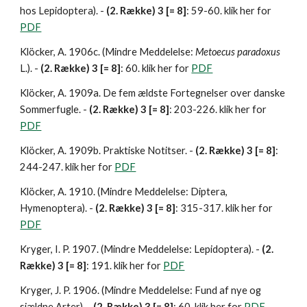
hos Lepidoptera). - 
(2. Række) 3 [= 8]
: 59-60. klik her for 
PDF
Klöcker, A. 1906c. (Mindre Meddelelse: 
Metoecus paradoxus 
L.). - 
(2. Række) 3 [= 8]
: 60. klik her for 
PDF
Klöcker, A. 1909a. De fem ældste Fortegnelser over danske 
Sommerfugle. - 
(2. Række) 3 [= 8]
: 203-226. klik her for 
PDF
Klöcker, A. 1909b. Praktiske Notitser. - 
(2. Række) 3 [= 8]
: 
244-247. klik her for 
PDF
Klöcker, A. 1910. (Mindre Meddelelse: Diptera, 
Hymenoptera). - 
(2. Række) 3 [= 8]
: 315-317. klik her for 
PDF
Kryger, I. P. 1907. (Mindre Meddelelse: Lepidoptera). - 
(2. 
Række) 3 [= 8]
: 191. klik her for 
PDF
Kryger, J. P. 1906. (Mindre Meddelelse: Fund af nye og 
sjældne Arter). - 
(2. Række) 3 [= 8]
: 60. klik her for 
PDF