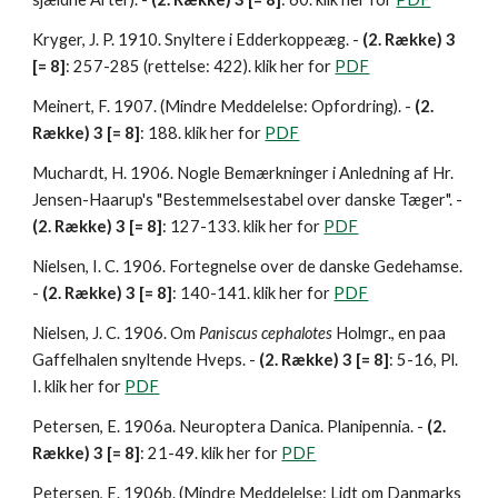
Kryger, J. P. 1910. Snyltere i Edderkoppeæg. - 
(2. Række) 3 
[= 8]
: 257-285 (rettelse: 422). klik her for 
PDF
Meinert, F. 1907. (Mindre Meddelelse: Opfordring). - 
(2. 
Række) 3 [= 8]
: 188. klik her for 
PDF
Muchardt, H. 1906. Nogle Bemærkninger i Anledning af Hr. 
Jensen-Haarup's "Bestemmelsestabel over danske Tæger". - 
(2. Række) 3 [= 8]
: 127-133. klik her for 
PDF
Nielsen, I. C. 1906. Fortegnelse over de danske Gedehamse. 
- 
(2. Række) 3 [= 8]
: 140-141. klik her for 
PDF
Nielsen, J. C. 1906. Om 
Paniscus cephalotes 
Holmgr., en paa 
Gaffelhalen snyltende Hveps. - 
(2. Række)
3 [= 8]
: 5-16, Pl. 
I. klik her for 
PDF
Petersen, E. 1906a. Neuroptera Danica. Planipennia. - 
(2. 
Række) 3 [= 8]
: 21-49. klik her for 
PDF
Petersen, E. 1906b. (Mindre Meddelelse: Lidt om Danmarks 