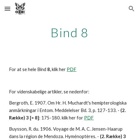
Skip to main content
Skip to navigation
Bind 8
For at se hele Bind 
8,
 klik her 
PDF
For videnskabelige artikler, se nedenfor:
Bergroth, E. 1907. Om Hr. H. Muchardt's hemipterologiska 
anmärkningar i Entom. Meddelelser Bd. 3, p. 127-133. - 
(2. 
Række) 3 [= 8]
: 175-180. klik her for 
PDF
Buysson, R. du. 1906. Voyage de M. A. C. Jensen-Haarup 
dans la région de Mendoza. Hyménoptères. - 
(2. Række) 3 