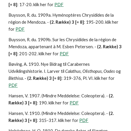
[= 8]
: 17-20. klik her for 
PDF
Buysson, R. du. 1909a. Hyménoptères Chrysidides de la 
région de Mendoza. - 
(2. Række) 3 [= 8]
: 195-200. klik her 
for 
PDF
Buysson, R. du. 1909b. Sur les Chrysidides de la région de 
Mendoza, appartenant à M. Esben Petersen. - 
(2. Række) 3 
[= 8]
: 201-202. klik her for 
PDF
Bøving, A. 1910. Nye Bidrag til Carabernes 
Udviklingshistorie. I. Larver til 
Calathus
, 
Olisthopus
, 
Oodes 
og 
Blethisa
. - 
(2. Række) 3 [= 8]
: 319-376, Pl. VI. klik her for 
PDF
Hansen, V. 1907. (Mindre Meddelelse: Coleoptera). - 
(2. 
Række) 3 [= 8]
: 190. klik her for 
PDF
Hansen, V. 1910. (Mindre Meddelelse: Coleoptera). - 
(2. 
Række) 3 [= 8]
: 315-317. klik her for 
PDF
Holstebroe, H. O. 1910. De danske Arter af Slægten 