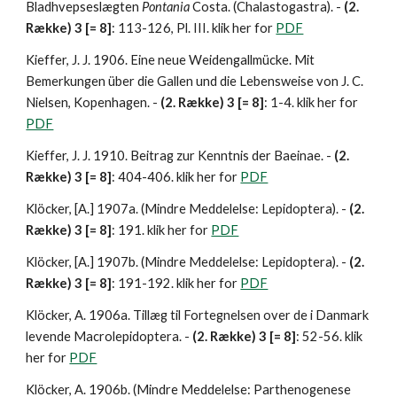
Bladhvepseslægten 
Pontania 
Costa. (Chalastogastra). - 
(2.
Række) 3 [= 8]
: 113-126, Pl. III. klik her for 
PDF
Kieffer, J. J. 1906. Eine neue Weidengallmücke. Mit 
Bemerkungen über die Gallen und die Lebensweise von J. C. 
Nielsen, Kopenhagen. - 
(2. Række) 3 [= 8]
: 1-4. klik her for 
PDF
Kieffer, J. J. 1910. Beitrag zur Kenntnis der Baeinae. - 
(2. 
Række) 3 [= 8]
: 404-406. klik her for 
PDF
Klöcker, [A.] 1907a. (Mindre Meddelelse: Lepidoptera). - 
(2. 
Række) 3 [= 8]
: 191. klik her for 
PDF
Klöcker, [A.] 1907b. (Mindre Meddelelse: Lepidoptera). - 
(2. 
Række) 3 [= 8]
: 191-192. klik her for 
PDF
Klöcker, A. 1906a. Tillæg til Fortegnelsen over de i Danmark 
levende Macrolepidoptera. - 
(2. Række) 3 [= 8]
: 52-56. klik 
her for 
PDF
Klöcker, A. 1906b. (Mindre Meddelelse: Parthenogenese 