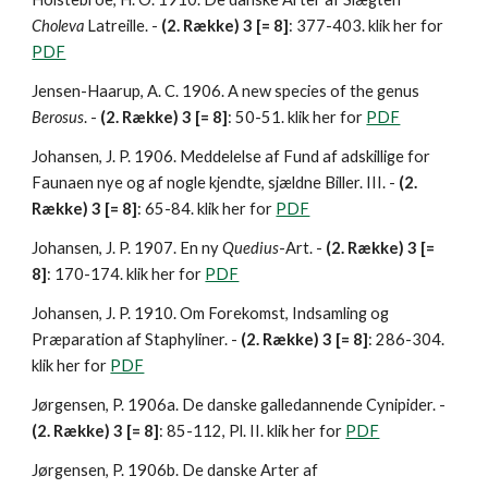
Choleva 
Latreille. - 
(2. Række) 3 [= 8]
: 377-403. klik her for 
PDF
Jensen-Haarup, A. C. 1906. A new species of the genus 
Berosus
. - 
(2. Række) 3 [= 8]
: 50-51. klik her for 
PDF
Johansen, J. P. 1906. Meddelelse af Fund af adskillige for 
Faunaen nye og af nogle kjendte, sjældne Biller. III. - 
(2. 
Række) 3 [= 8]
: 65-84. klik her for 
PDF
Johansen, J. P. 1907. En ny 
Quedius
-Art. - 
(2. Række) 3 [= 
8]
: 170-174. klik her for 
PDF
Johansen, J. P. 1910. Om Forekomst, Indsamling og 
Præparation af Staphyliner. - 
(2. Række) 3 [= 8]
: 286-304. 
klik her for 
PDF
Jørgensen, P. 1906a. De danske galledannende Cynipider. - 
(2. Række) 3 [= 8]
: 85-112, Pl. II. klik her for 
PDF
Jørgensen, P. 1906b. De danske Arter af 