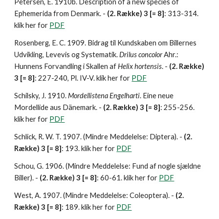
Petersen, E. 1910b. Description of a new species of 
Ephemerida from Denmark. - 
(2. Række) 3 [= 8]
: 313-314. 
klik her for 
PDF
Rosenberg, E. C. 1909. Bidrag til Kundskaben om Billernes 
Udvikling, Levevis og Systematik. 
Drilus concolor 
Ahr.: 
Hunnens Forvandling i Skallen af 
Helix hortensis
. - 
(2. Række) 
3 [= 8]
: 227-240, Pl. IV-V. klik her for 
PDF
Schilsky, J. 1910. 
Mordellistena Engelharti
. Eine neue 
Mordellide aus Dänemark. - 
(2. Række) 3 [= 8]
: 255-256. 
klik her for 
PDF
Schlick, R. W. T. 1907. (Mindre Meddelelse: Diptera). - 
(2. 
Række) 3 [= 8]
: 193. klik her for 
PDF
Schou, G. 1906. (Mindre Meddelelse: Fund af nogle sjældne 
Biller). - 
(2. Række) 3 [= 8]
: 60-61. klik her for 
PDF
West, A. 1907. (Mindre Meddelelse: Coleoptera). - 
(2. 
Række) 3 [= 8]
: 189. klik her for 
PDF