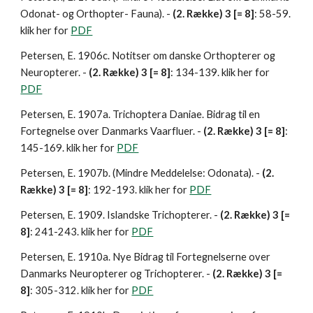
Odonat- og Orthopter- Fauna). - 
(2. Række)
3 [= 8]
: 58-59. 
klik her for 
PDF
Petersen, E. 1906c. Notitser om danske Orthopterer og 
Neuropterer. - 
(2. Række) 3 [= 8]
: 134-139. klik her for 
PDF
Petersen, E. 1907a. Trichoptera Daniae. Bidrag til en 
Fortegnelse over Danmarks Vaarfluer. - 
(2. Række)
3 [= 8]
: 
145-169. klik her for 
PDF
Petersen, E. 1907b. (Mindre Meddelelse: Odonata). - 
(2. 
Række) 3 [= 8]
: 192-193. klik her for 
PDF
Petersen, E. 1909. Islandske Trichopterer. - 
(2. Række) 3 [= 
8]
: 241-243. klik her for 
PDF
Petersen, E. 1910a. Nye Bidrag til Fortegnelserne over 
Danmarks Neuropterer og Trichopterer. - 
(2.
Række) 3 [= 
8]
: 305-312. klik her for 
PDF